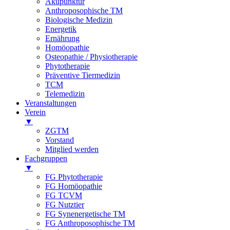
Akupunktur
Anthroposophische TM
Biologische Medizin
Energetik
Ernährung
Homöopathie
Osteopathie / Physiotherapie
Phytotherapie
Präventive Tiermedizin
TCM
Telemedizin
Veranstaltungen
Verein
▼
ZGTM
Vorstand
Mitglied werden
Fachgruppen
▼
FG Phytotherapie
FG Homöopathie
FG TCVM
FG Nutztier
FG Synenergetische TM
FG Anthroposophische TM