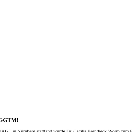
r GGTM!
. IKGT in Nürnberg stattfand wurde Dr. Cäcilia Brendieck-Worm zum 