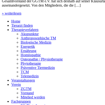
Gesamtvorstand der GGTM e.V. hat sich deshalb auf seiner Klausurt
auseinandergesetzt. Von den Mitgliedern, die die […]
» weiterlesen
Home
Tierarzt finden
Therapieverfahren
Akupunktur
Anthroposophische TM
Biologische Medizin
Energetik
Ernährung
Homöopathie
Osteopathie / Physiotherapie
Phytotherapie
Präventive Tiermedizin
TCM
Telemedizin
Veranstaltungen
Verein
ZGTM
Vorstand
Mitglied werden
Fachgruppen