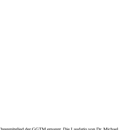
Ehrenmitglied der GGTM ernannt. Die Laudatio von Dr. Michael