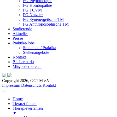
FG Phytotherapie
FG Homöopathie
FG TCVM
FG Nutztier
FG Synenergetische TM
FG Anthroposophische TM
Studierende
Aktuelles
Presse
Praktika/Jobs
Studenten / Praktika
Stellenangebote
Kontakt
Büchermarkt
Mitgliederbereich
Copyright 2026, GGTM e.V.
Impressum
Datenschutz
Kontakt
Home
Tierarzt finden
Therapieverfahren
▼