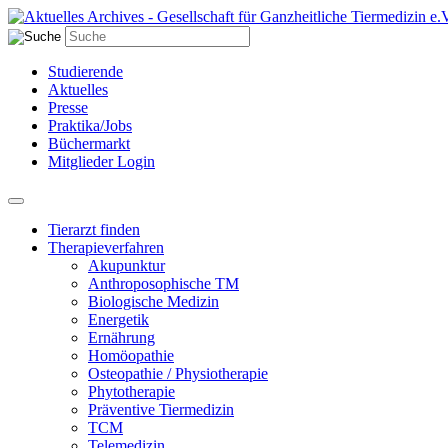
Studierende
Aktuelles
Presse
Praktika/Jobs
Büchermarkt
Mitglieder Login
Tierarzt finden
Therapieverfahren
Akupunktur
Anthroposophische TM
Biologische Medizin
Energetik
Ernährung
Homöopathie
Osteopathie / Physiotherapie
Phytotherapie
Präventive Tiermedizin
TCM
Telemedizin