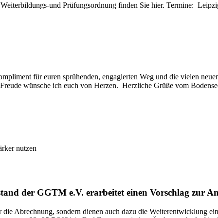
ie Weiterbildungs-und Prüfungsordnung finden Sie hier. Termine: Lei
iment für euren sprühenden, engagierten Weg und die vielen neuen Mö
und Freude wünsche ich euch von Herzen. Herzliche Grüße vom Boden
ärker nutzen
and der GGTM e.V. erarbeitet einen Vorschlag zur A
r die Abrechnung, sondern dienen auch dazu die Weiterentwicklung ei