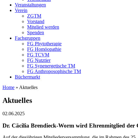
Veranstaltungen
Verein
ZGTM
Vorstand
Mitglied werden
Spenden
Fachgruppen
FG Phytotherapie
FG Homöopathie
FG TCVM
FG Nutztier
FG Synenergetische TM
FG Anthroposophische TM
Büchermarkt
Home
»
Aktuelles
Aktuelles
02.06.2025
Dr. Cäcilia Brendieck-Worm wird Ehrenmitglied de
Auf der diesjährigen Mitgliederversammlung, die im Rahmen des 25