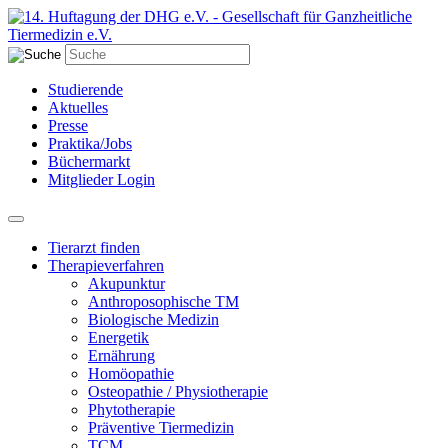
Studierende
Aktuelles
Presse
Praktika/Jobs
Büchermarkt
Mitglieder Login
Tierarzt finden
Therapieverfahren
Akupunktur
Anthroposophische TM
Biologische Medizin
Energetik
Ernährung
Homöopathie
Osteopathie / Physiotherapie
Phytotherapie
Präventive Tiermedizin
TCM