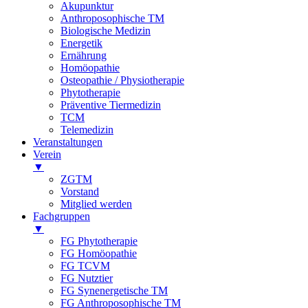
Akupunktur
Anthroposophische TM
Biologische Medizin
Energetik
Ernährung
Homöopathie
Osteopathie / Physiotherapie
Phytotherapie
Präventive Tiermedizin
TCM
Telemedizin
Veranstaltungen
Verein
▼
ZGTM
Vorstand
Mitglied werden
Fachgruppen
▼
FG Phytotherapie
FG Homöopathie
FG TCVM
FG Nutztier
FG Synenergetische TM
FG Anthroposophische TM