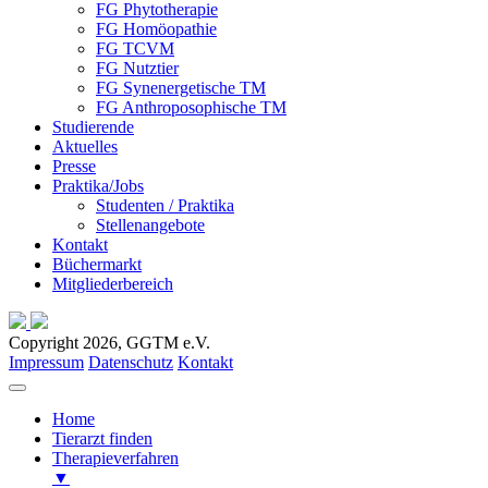
FG Phytotherapie
FG Homöopathie
FG TCVM
FG Nutztier
FG Synenergetische TM
FG Anthroposophische TM
Studierende
Aktuelles
Presse
Praktika/Jobs
Studenten / Praktika
Stellenangebote
Kontakt
Büchermarkt
Mitgliederbereich
Copyright 2026, GGTM e.V.
Impressum
Datenschutz
Kontakt
Home
Tierarzt finden
Therapieverfahren
▼