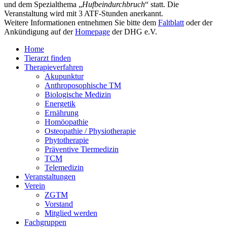
und dem Spezialthema „
Hufbeindurchbruch
“ statt. Die
Veranstaltung wird mit 3 ATF-Stunden anerkannt.
Weitere Informationen entnehmen Sie bitte dem
Faltblatt
oder der
Ankündigung auf der
Homepage
der DHG e.V.
Home
Tierarzt finden
Therapieverfahren
Akupunktur
Anthroposophische TM
Biologische Medizin
Energetik
Ernährung
Homöopathie
Osteopathie / Physiotherapie
Phytotherapie
Präventive Tiermedizin
TCM
Telemedizin
Veranstaltungen
Verein
ZGTM
Vorstand
Mitglied werden
Fachgruppen