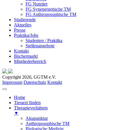
FG Nutztier
FG Synenergetische TM
FG Anthroposophische TM
Studierende
Aktuelles
Presse
Praktika/Jobs
Studenten / Praktika
Stellenangebote
Kontakt
Büchermarkt
Mitgliederbereich
Copyright 2026, GGTM e.V.
Impressum
Datenschutz
Kontakt
Home
Tierarzt finden
Therapieverfahren
▼
Akupunktur
Anthroposophische TM
Biologische Medizin