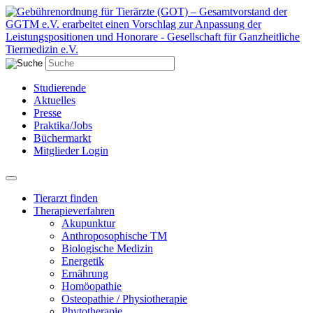
Studierende
Aktuelles
Presse
Praktika/Jobs
Büchermarkt
Mitglieder Login
Tierarzt finden
Therapieverfahren
Akupunktur
Anthroposophische TM
Biologische Medizin
Energetik
Ernährung
Homöopathie
Osteopathie / Physiotherapie
Phytotherapie