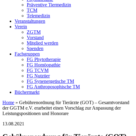
Präventive Tiermedizin
TCM
Telemedizin
Veranstaltungen
Verein
ZGTM
Vorstand
Mitglied werden
Spenden
Fachgruppen
FG Phytotherapie
FG Homöopathie
FG TCVM
FG Nutztier
FG Synenergetische TM
FG Anthroposophische TM
Büchermarkt
Home
»
Gebührenordnung für Tierärzte (GOT) – Gesamtvorstand
der GGTM e.V. erarbeitet einen Vorschlag zur Anpassung der
Leistungspositionen und Honorare
13.08.2021