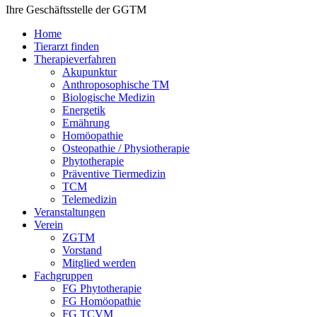
Ihre Geschäftsstelle der GGTM
Home
Tierarzt finden
Therapieverfahren
Akupunktur
Anthroposophische TM
Biologische Medizin
Energetik
Ernährung
Homöopathie
Osteopathie / Physiotherapie
Phytotherapie
Präventive Tiermedizin
TCM
Telemedizin
Veranstaltungen
Verein
ZGTM
Vorstand
Mitglied werden
Fachgruppen
FG Phytotherapie
FG Homöopathie
FG TCVM