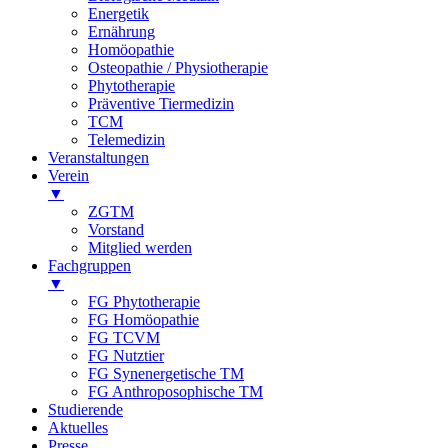
Energetik
Ernährung
Homöopathie
Osteopathie / Physiotherapie
Phytotherapie
Präventive Tiermedizin
TCM
Telemedizin
Veranstaltungen
Verein
▼
ZGTM
Vorstand
Mitglied werden
Fachgruppen
▼
FG Phytotherapie
FG Homöopathie
FG TCVM
FG Nutztier
FG Synenergetische TM
FG Anthroposophische TM
Studierende
Aktuelles
Presse