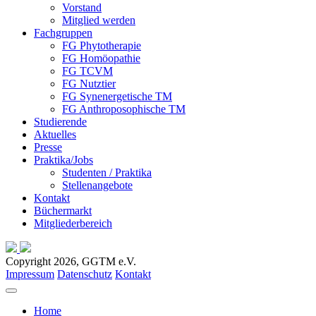
Vorstand
Mitglied werden
Fachgruppen
FG Phytotherapie
FG Homöopathie
FG TCVM
FG Nutztier
FG Synenergetische TM
FG Anthroposophische TM
Studierende
Aktuelles
Presse
Praktika/Jobs
Studenten / Praktika
Stellenangebote
Kontakt
Büchermarkt
Mitgliederbereich
Copyright 2026, GGTM e.V.
Impressum
Datenschutz
Kontakt
Home