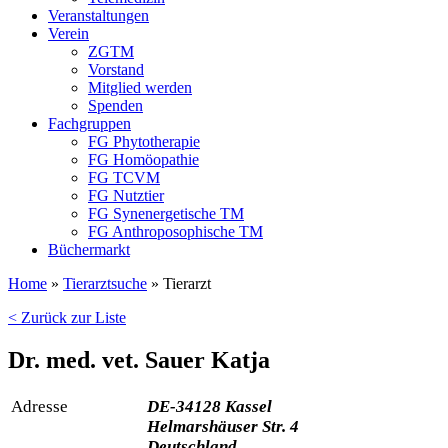
Veranstaltungen
Verein
ZGTM
Vorstand
Mitglied werden
Spenden
Fachgruppen
FG Phytotherapie
FG Homöopathie
FG TCVM
FG Nutztier
FG Synenergetische TM
FG Anthroposophische TM
Büchermarkt
Home
»
Tierarztsuche
»
Tierarzt
< Zurück zur Liste
Dr. med. vet. Sauer Katja
Adresse
DE-34128 Kassel
Helmarshäuser Str. 4
Deutschland