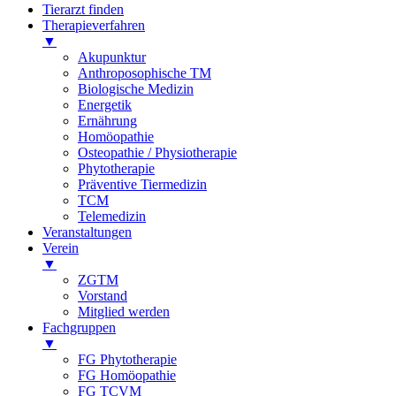
Tierarzt finden
Therapieverfahren
▼
Akupunktur
Anthroposophische TM
Biologische Medizin
Energetik
Ernährung
Homöopathie
Osteopathie / Physiotherapie
Phytotherapie
Präventive Tiermedizin
TCM
Telemedizin
Veranstaltungen
Verein
▼
ZGTM
Vorstand
Mitglied werden
Fachgruppen
▼
FG Phytotherapie
FG Homöopathie
FG TCVM