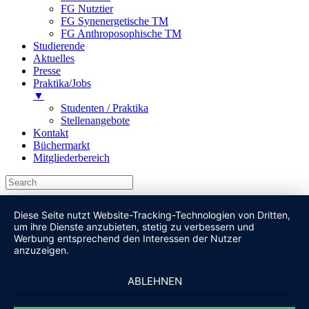
FG Nutztier
FG Synenergetische TM
FG Anthroposophische TM
Studierende
Aktuelles
Presse
Praktika/Jobs
▼
Studenten / Praktika
Stellenangebote
Kontakt
Büchermarkt
Mitgliederbereich
Diese Seite nutzt Website-Tracking-Technologien von Dritten,
um ihre Dienste anzubieten, stetig zu verbessern und
Werbung entsprechend den Interessen der Nutzer
anzuzeigen.
ABLEHNEN