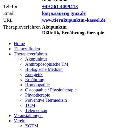
Telefon
+49 561 4009413
Email
katja.sauer@gmx.de
URL
www.tierakupunktur-kassel.de
Therapieverfahren
Akupunktur
Diätetik, Ernährungstherapie
Home
Tierarzt finden
Therapieverfahren
Akupunktur
Anthroposophische TM
Biologische Medizin
Energetik
Ernährung
Homöopathie
Osteopathie / Physiotherapie
Phytotherapie
Präventive Tiermedizin
TCM
Telemedizin
Veranstaltungen
Verein
ZGTM