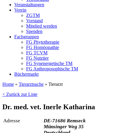
Veranstaltungen
Verein
ZGTM
Vorstand
Mitglied werden
Spenden
Fachgruppen
FG Phytotherapie
FG Homöopathie
FG TCVM
FG Nutztier
FG Synenergetische TM
FG Anthroposophische TM
Büchermarkt
Home
»
Tierarztsuche
»
Tierarzt
< Zurück zur Liste
Dr. med. vet. Inerle Katharina
Adresse
DE-71686 Remseck
Münsinger Weg 35
Deutschland