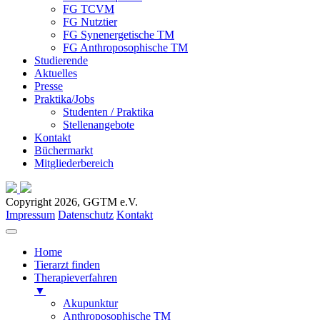
FG TCVM
FG Nutztier
FG Synenergetische TM
FG Anthroposophische TM
Studierende
Aktuelles
Presse
Praktika/Jobs
Studenten / Praktika
Stellenangebote
Kontakt
Büchermarkt
Mitgliederbereich
Copyright 2026, GGTM e.V.
Impressum
Datenschutz
Kontakt
Home
Tierarzt finden
Therapieverfahren
▼
Akupunktur
Anthroposophische TM