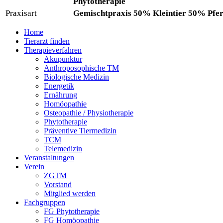
Phytotherapie
Praxisart
Gemischtpraxis 50% Kleintier 50% Pfe
Home
Tierarzt finden
Therapieverfahren
Akupunktur
Anthroposophische TM
Biologische Medizin
Energetik
Ernährung
Homöopathie
Osteopathie / Physiotherapie
Phytotherapie
Präventive Tiermedizin
TCM
Telemedizin
Veranstaltungen
Verein
ZGTM
Vorstand
Mitglied werden
Fachgruppen
FG Phytotherapie
FG Homöopathie