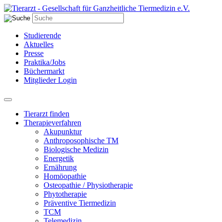
Studierende
Aktuelles
Presse
Praktika/Jobs
Büchermarkt
Mitglieder Login
Tierarzt finden
Therapieverfahren
Akupunktur
Anthroposophische TM
Biologische Medizin
Energetik
Ernährung
Homöopathie
Osteopathie / Physiotherapie
Phytotherapie
Präventive Tiermedizin
TCM
Telemedizin