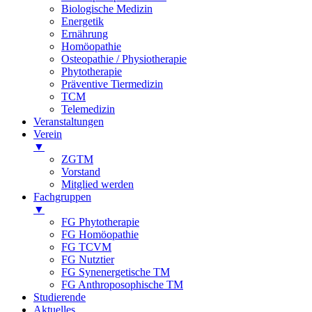
Biologische Medizin
Energetik
Ernährung
Homöopathie
Osteopathie / Physiotherapie
Phytotherapie
Präventive Tiermedizin
TCM
Telemedizin
Veranstaltungen
Verein
▼
ZGTM
Vorstand
Mitglied werden
Fachgruppen
▼
FG Phytotherapie
FG Homöopathie
FG TCVM
FG Nutztier
FG Synenergetische TM
FG Anthroposophische TM
Studierende
Aktuelles