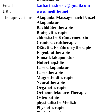
Email
katharina.inerle@gmail.com
URL
www.meditier.net
Therapieverfahren
Akupunkt-Massage nach Penzel
Akupunktur
Bachblütentherapie
Blutegeltherapie
chinesische Kräutermedizin
Craniosacraltherapie
Diätetik, Ernährungstherapie
Eigenbluttherapie
Einnadelakupunktur
Huforthopädie
Laserakupunktur
Lasertherapie
Magnetfeldtherapie
Neuraltherapie
Organotherapie
Orthomolekulare Therapie
Osteopathie
physikalische Medizin
Physiotherapie