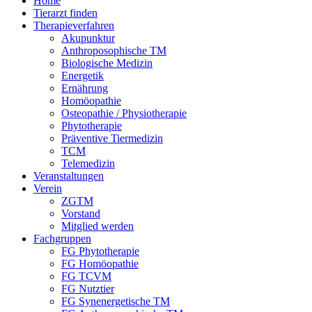
Home
Tierarzt finden
Therapieverfahren
Akupunktur
Anthroposophische TM
Biologische Medizin
Energetik
Ernährung
Homöopathie
Osteopathie / Physiotherapie
Phytotherapie
Präventive Tiermedizin
TCM
Telemedizin
Veranstaltungen
Verein
ZGTM
Vorstand
Mitglied werden
Fachgruppen
FG Phytotherapie
FG Homöopathie
FG TCVM
FG Nutztier
FG Synenergetische TM