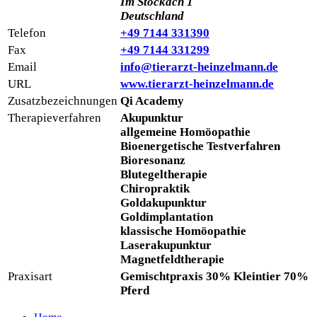
Im Stöckach 1
Deutschland
Telefon
+49 7144 331390
Fax
+49 7144 331299
Email
info@tierarzt-heinzelmann.de
URL
www.tierarzt-heinzelmann.de
Zusatzbezeichnungen
Qi Academy
Therapieverfahren
Akupunktur
allgemeine Homöopathie
Bioenergetische Testverfahren
Bioresonanz
Blutegeltherapie
Chiropraktik
Goldakupunktur
Goldimplantation
klassische Homöopathie
Laserakupunktur
Magnetfeldtherapie
Praxisart
Gemischtpraxis 30% Kleintier 70%
Pferd