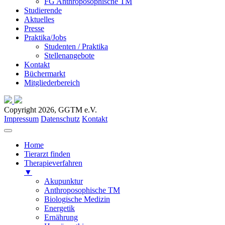
FG Anthroposophische TM
Studierende
Aktuelles
Presse
Praktika/Jobs
Studenten / Praktika
Stellenangebote
Kontakt
Büchermarkt
Mitgliederbereich
Copyright 2026, GGTM e.V.
Impressum
Datenschutz
Kontakt
Home
Tierarzt finden
Therapieverfahren
▼
Akupunktur
Anthroposophische TM
Biologische Medizin
Energetik
Ernährung