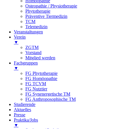
Homöopathie
Osteopathie / Physiotherapie
Phytotherapie
Präventive Tiermedizin
TCM
Telemedizin
Veranstaltungen
Verein
▼
ZGTM
Vorstand
Mitglied werden
Fachgruppen
▼
FG Phytotherapie
FG Homöopathie
FG TCVM
FG Nutztier
FG Synenergetische TM
FG Anthroposophische TM
Studierende
Aktuelles
Presse
Praktika/Jobs
▼