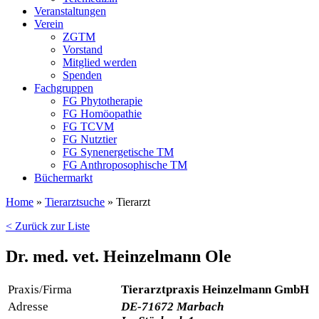
Veranstaltungen
Verein
ZGTM
Vorstand
Mitglied werden
Spenden
Fachgruppen
FG Phytotherapie
FG Homöopathie
FG TCVM
FG Nutztier
FG Synenergetische TM
FG Anthroposophische TM
Büchermarkt
Home
»
Tierarztsuche
»
Tierarzt
< Zurück zur Liste
Dr. med. vet. Heinzelmann Ole
Praxis/Firma
Tierarztpraxis Heinzelmann GmbH
Adresse
DE-71672 Marbach