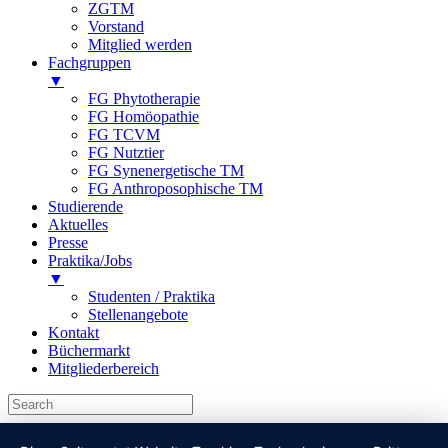
ZGTM
Vorstand
Mitglied werden
Fachgruppen
▼
FG Phytotherapie
FG Homöopathie
FG TCVM
FG Nutztier
FG Synenergetische TM
FG Anthroposophische TM
Studierende
Aktuelles
Presse
Praktika/Jobs
▼
Studenten / Praktika
Stellenangebote
Kontakt
Büchermarkt
Mitgliederbereich