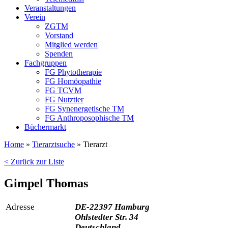
Veranstaltungen
Verein
ZGTM
Vorstand
Mitglied werden
Spenden
Fachgruppen
FG Phytotherapie
FG Homöopathie
FG TCVM
FG Nutztier
FG Synenergetische TM
FG Anthroposophische TM
Büchermarkt
Home
»
Tierarztsuche
»
Tierarzt
< Zurück zur Liste
Gimpel Thomas
Adresse
DE-22397 Hamburg
Ohlstedter Str. 34
Deutschland