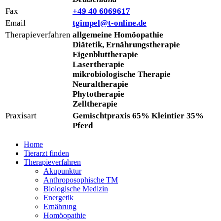
Fax
+49 40 6069617
Email
tgimpel@t-online.de
Therapieverfahren
allgemeine Homöopathie
Diätetik, Ernährungstherapie
Eigenbluttherapie
Lasertherapie
mikrobiologische Therapie
Neuraltherapie
Phytotherapie
Zelltherapie
Praxisart
Gemischtpraxis 65% Kleintier 35%
Pferd
Home
Tierarzt finden
Therapieverfahren
Akupunktur
Anthroposophische TM
Biologische Medizin
Energetik
Ernährung
Homöopathie