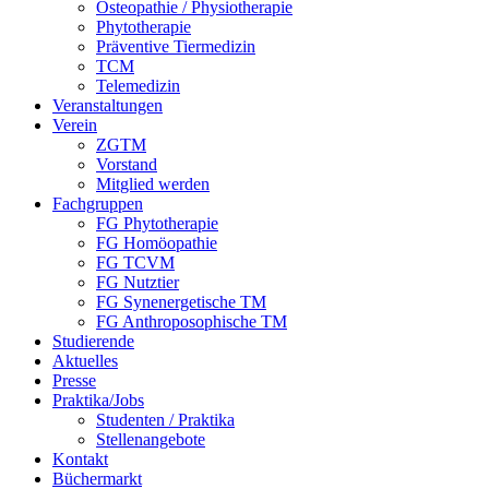
Osteopathie / Physiotherapie
Phytotherapie
Präventive Tiermedizin
TCM
Telemedizin
Veranstaltungen
Verein
ZGTM
Vorstand
Mitglied werden
Fachgruppen
FG Phytotherapie
FG Homöopathie
FG TCVM
FG Nutztier
FG Synenergetische TM
FG Anthroposophische TM
Studierende
Aktuelles
Presse
Praktika/Jobs
Studenten / Praktika
Stellenangebote
Kontakt
Büchermarkt