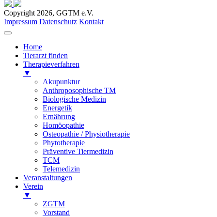
Copyright 2026, GGTM e.V.
Impressum
Datenschutz
Kontakt
Home
Tierarzt finden
Therapieverfahren
▼
Akupunktur
Anthroposophische TM
Biologische Medizin
Energetik
Ernährung
Homöopathie
Osteopathie / Physiotherapie
Phytotherapie
Präventive Tiermedizin
TCM
Telemedizin
Veranstaltungen
Verein
▼
ZGTM
Vorstand