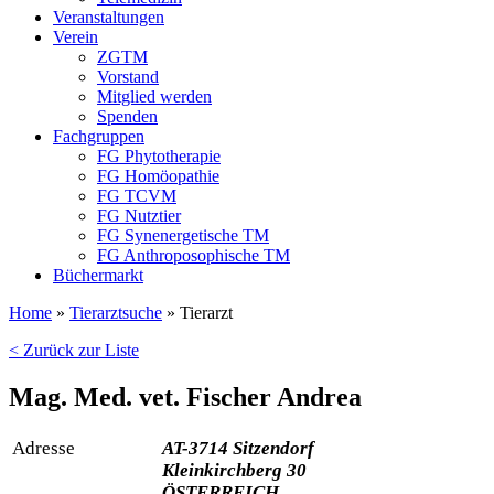
Veranstaltungen
Verein
ZGTM
Vorstand
Mitglied werden
Spenden
Fachgruppen
FG Phytotherapie
FG Homöopathie
FG TCVM
FG Nutztier
FG Synenergetische TM
FG Anthroposophische TM
Büchermarkt
Home
»
Tierarztsuche
»
Tierarzt
< Zurück zur Liste
Mag. Med. vet. Fischer Andrea
Adresse
AT-3714 Sitzendorf
Kleinkirchberg 30
ÖSTERREICH