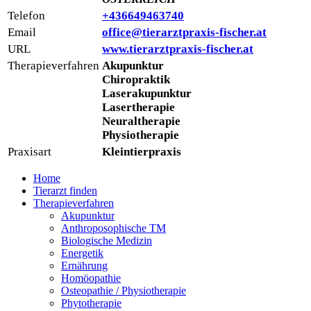
Telefon
+436649463740
Email
office@tierarztpraxis-fischer.at
URL
www.tierarztpraxis-fischer.at
Therapieverfahren
Akupunktur
Chiropraktik
Laserakupunktur
Lasertherapie
Neuraltherapie
Physiotherapie
Praxisart
Kleintierpraxis
Home
Tierarzt finden
Therapieverfahren
Akupunktur
Anthroposophische TM
Biologische Medizin
Energetik
Ernährung
Homöopathie
Osteopathie / Physiotherapie
Phytotherapie