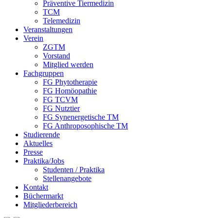
Präventive Tiermedizin
TCM
Telemedizin
Veranstaltungen
Verein
ZGTM
Vorstand
Mitglied werden
Fachgruppen
FG Phytotherapie
FG Homöopathie
FG TCVM
FG Nutztier
FG Synenergetische TM
FG Anthroposophische TM
Studierende
Aktuelles
Presse
Praktika/Jobs
Studenten / Praktika
Stellenangebote
Kontakt
Büchermarkt
Mitgliederbereich