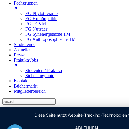
Fachgruppen
▼
FG Phytotherapie
FG Homöopathie
FG TCVM
FG Nutztier
FG Synenergetische TM
FG Anthroposophische TM
Studierende
Aktuelles
Presse
Praktika/Jobs
▼
Studenten / Praktika
Stellenangebote
Kontakt
Büchermarkt
Mitgliederbereich
Diese Seite nutzt Website-Tracking-Technologien 
ABLEHNEN