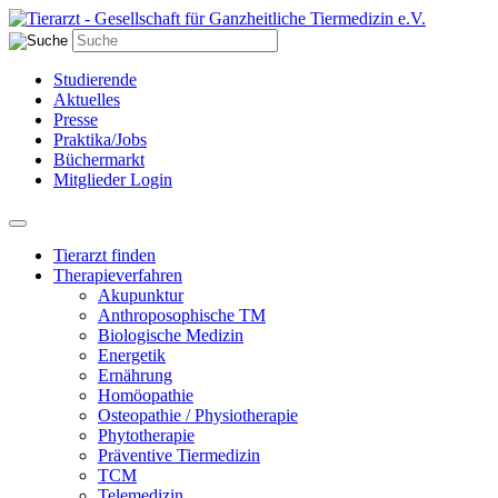
Studierende
Aktuelles
Presse
Praktika/Jobs
Büchermarkt
Mitglieder Login
Tierarzt finden
Therapieverfahren
Akupunktur
Anthroposophische TM
Biologische Medizin
Energetik
Ernährung
Homöopathie
Osteopathie / Physiotherapie
Phytotherapie
Präventive Tiermedizin
TCM
Telemedizin