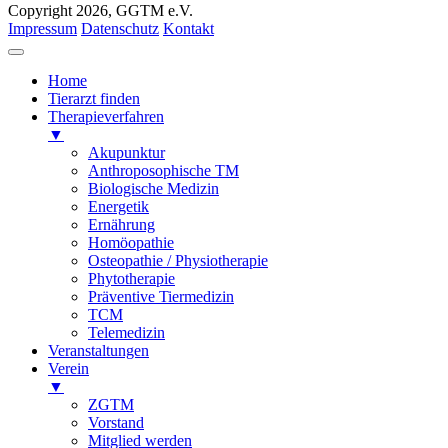
Copyright 2026, GGTM e.V.
Impressum
Datenschutz
Kontakt
Home
Tierarzt finden
Therapieverfahren
▼
Akupunktur
Anthroposophische TM
Biologische Medizin
Energetik
Ernährung
Homöopathie
Osteopathie / Physiotherapie
Phytotherapie
Präventive Tiermedizin
TCM
Telemedizin
Veranstaltungen
Verein
▼
ZGTM
Vorstand
Mitglied werden