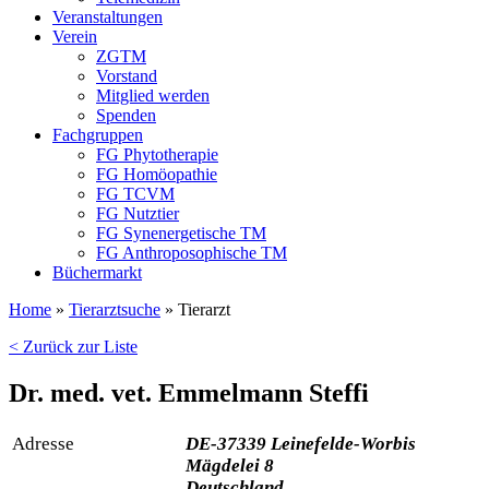
Veranstaltungen
Verein
ZGTM
Vorstand
Mitglied werden
Spenden
Fachgruppen
FG Phytotherapie
FG Homöopathie
FG TCVM
FG Nutztier
FG Synenergetische TM
FG Anthroposophische TM
Büchermarkt
Home
»
Tierarztsuche
»
Tierarzt
< Zurück zur Liste
Dr. med. vet. Emmelmann Steffi
Adresse
DE-37339 Leinefelde-Worbis
Mägdelei 8
Deutschland