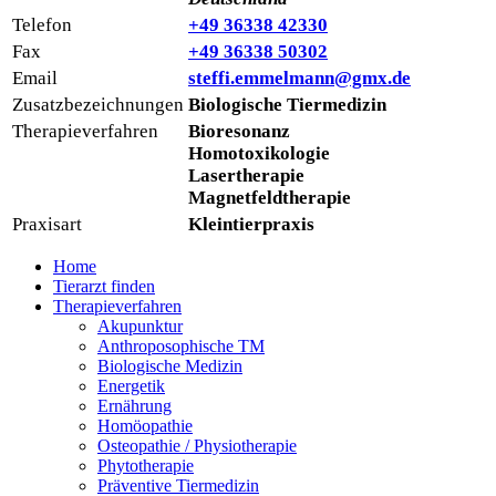
Telefon
+49 36338 42330
Fax
+49 36338 50302
Email
steffi.emmelmann@gmx.de
Zusatzbezeichnungen
Biologische Tiermedizin
Therapieverfahren
Bioresonanz
Homotoxikologie
Lasertherapie
Magnetfeldtherapie
Praxisart
Kleintierpraxis
Home
Tierarzt finden
Therapieverfahren
Akupunktur
Anthroposophische TM
Biologische Medizin
Energetik
Ernährung
Homöopathie
Osteopathie / Physiotherapie
Phytotherapie
Präventive Tiermedizin