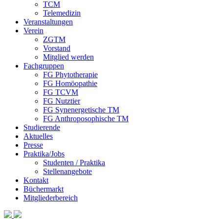
TCM
Telemedizin
Veranstaltungen
Verein
ZGTM
Vorstand
Mitglied werden
Fachgruppen
FG Phytotherapie
FG Homöopathie
FG TCVM
FG Nutztier
FG Synenergetische TM
FG Anthroposophische TM
Studierende
Aktuelles
Presse
Praktika/Jobs
Studenten / Praktika
Stellenangebote
Kontakt
Büchermarkt
Mitgliederbereich