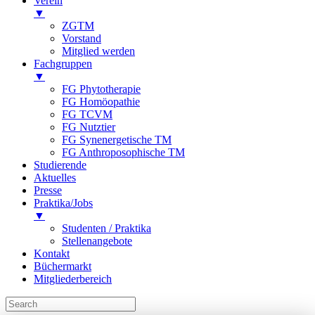
Verein
▼
ZGTM
Vorstand
Mitglied werden
Fachgruppen
▼
FG Phytotherapie
FG Homöopathie
FG TCVM
FG Nutztier
FG Synenergetische TM
FG Anthroposophische TM
Studierende
Aktuelles
Presse
Praktika/Jobs
▼
Studenten / Praktika
Stellenangebote
Kontakt
Büchermarkt
Mitgliederbereich