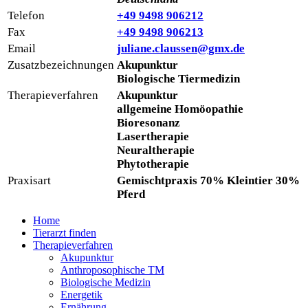
Telefon
+49 9498 906212
Fax
+49 9498 906213
Email
juliane.claussen@gmx.de
Zusatzbezeichnungen
Akupunktur
Biologische Tiermedizin
Therapieverfahren
Akupunktur
allgemeine Homöopathie
Bioresonanz
Lasertherapie
Neuraltherapie
Phytotherapie
Praxisart
Gemischtpraxis 70% Kleintier 30%
Pferd
Home
Tierarzt finden
Therapieverfahren
Akupunktur
Anthroposophische TM
Biologische Medizin
Energetik
Ernährung