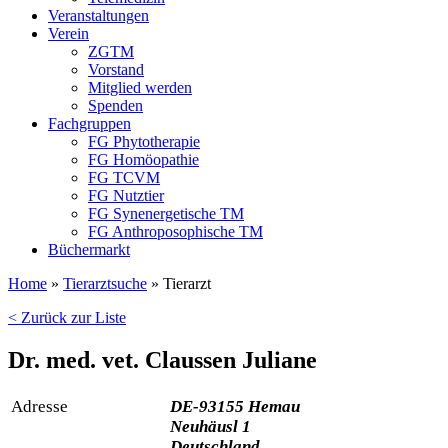
Veranstaltungen
Verein
ZGTM
Vorstand
Mitglied werden
Spenden
Fachgruppen
FG Phytotherapie
FG Homöopathie
FG TCVM
FG Nutztier
FG Synenergetische TM
FG Anthroposophische TM
Büchermarkt
Home
»
Tierarztsuche
»
Tierarzt
< Zurück zur Liste
Dr. med. vet. Claussen Juliane
Adresse
DE-93155 Hemau
Neuhäusl 1
Deutschland