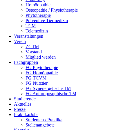
Homöopathie
Osteopathie / Physiotherapie
Phytotherapie
Präventive Tiermedizin
TCM
Telemedizin
Veranstaltungen
Verein
ZGTM
Vorstand
Mitglied werden
Fachgruppen
FG Phytotherapie
FG Homöopathie
FG TCVM
FG Nutztier
FG Synenergetische TM
FG Anthroposophische TM
Studierende
Aktuelles
Presse
Praktika/Jobs
Studenten / Praktika
Stellenangebote