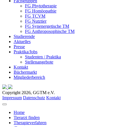
Fachgruppen
FG Phytotherapie
FG Homöopathie
FG TCVM
FG Nutztier
FG Synenergetische TM
FG Anthroposophische TM
Studierende
Aktuelles
Presse
Praktika/Jobs
Studenten / Praktika
Stellenangebote
Kontakt
Büchermarkt
Mitgliederbereich
Copyright 2026, GGTM e.V.
Impressum
Datenschutz
Kontakt
Home
Tierarzt finden
Therapieverfahren