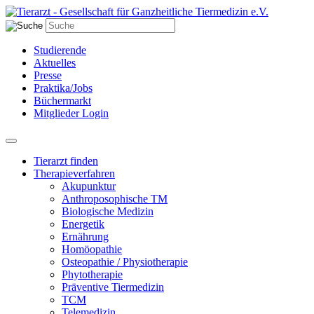
Studierende
Aktuelles
Presse
Praktika/Jobs
Büchermarkt
Mitglieder Login
Tierarzt finden
Therapieverfahren
Akupunktur
Anthroposophische TM
Biologische Medizin
Energetik
Ernährung
Homöopathie
Osteopathie / Physiotherapie
Phytotherapie
Präventive Tiermedizin
TCM
Telemedizin