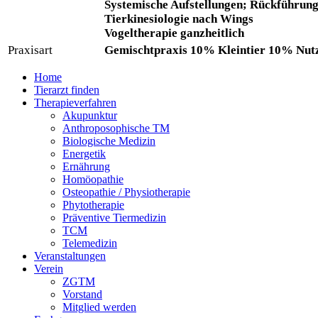
Systemische Aufstellungen; Rückführung
Tierkinesiologie nach Wings
Vogeltherapie ganzheitlich
Praxisart
Gemischtpraxis 10% Kleintier 10% Nut
Home
Tierarzt finden
Therapieverfahren
Akupunktur
Anthroposophische TM
Biologische Medizin
Energetik
Ernährung
Homöopathie
Osteopathie / Physiotherapie
Phytotherapie
Präventive Tiermedizin
TCM
Telemedizin
Veranstaltungen
Verein
ZGTM
Vorstand
Mitglied werden