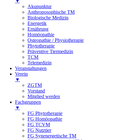
▼
Akupunktur
Anthroposophische TM
Biologische Medizin
Energetik
Ernährung
Homöopathie
Osteopathie / Physiotherapie
Phytotherapie
Präventive Tiermedizin
TCM
Telemedizin
Veranstaltungen
Verein
▼
ZGTM
Vorstand
Mitglied werden
Fachgruppen
▼
FG Phytotherapie
FG Homöopathie
FG TCVM
FG Nutztier
FG Synenergetische TM