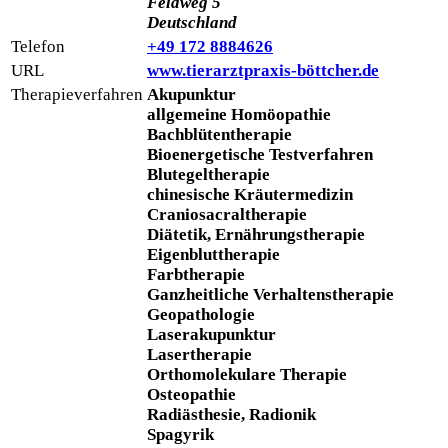
Feldweg 5
Deutschland
Telefon
+49 172 8884626
URL
www.tierarztpraxis-böttcher.de
Therapieverfahren
Akupunktur
allgemeine Homöopathie
Bachblütentherapie
Bioenergetische Testverfahren
Blutegeltherapie
chinesische Kräutermedizin
Craniosacraltherapie
Diätetik, Ernährungstherapie
Eigenbluttherapie
Farbtherapie
Ganzheitliche Verhaltenstherapie
Geopathologie
Laserakupunktur
Lasertherapie
Orthomolekulare Therapie
Osteopathie
Radiästhesie, Radionik
Spagyrik