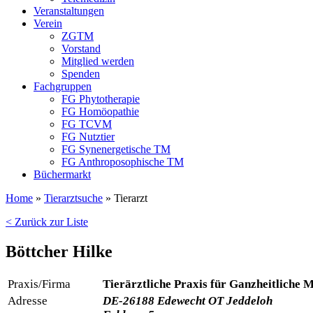
Veranstaltungen
Verein
ZGTM
Vorstand
Mitglied werden
Spenden
Fachgruppen
FG Phytotherapie
FG Homöopathie
FG TCVM
FG Nutztier
FG Synenergetische TM
FG Anthroposophische TM
Büchermarkt
Home
»
Tierarztsuche
»
Tierarzt
< Zurück zur Liste
Böttcher Hilke
Praxis/Firma
Tierärztliche Praxis für Ganzheitliche 
Adresse
DE-26188 Edewecht OT Jeddeloh