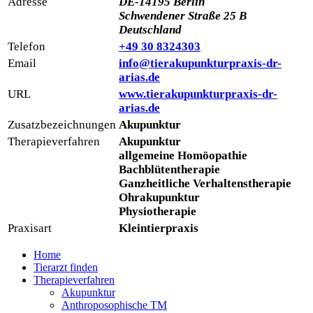
Adresse
DE-14195 Berlin
Schwendener Straße 25 B
Deutschland
Telefon
+49 30 8324303
Email
info@tierakupunkturpraxis-dr-
arias.de
URL
www.tierakupunkturpraxis-dr-
arias.de
Zusatzbezeichnungen
Akupunktur
Therapieverfahren
Akupunktur
allgemeine Homöopathie
Bachblütentherapie
Ganzheitliche Verhaltenstherapie
Ohrakupunktur
Physiotherapie
Praxisart
Kleintierpraxis
Home
Tierarzt finden
Therapieverfahren
Akupunktur
Anthroposophische TM