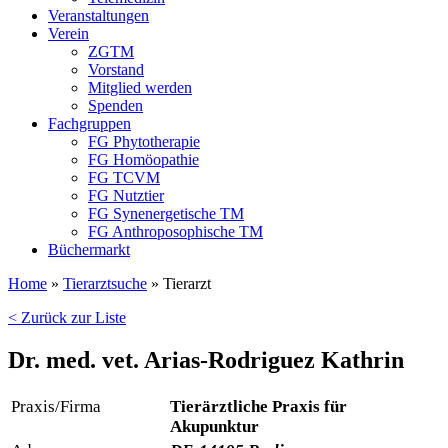
Veranstaltungen
Verein
ZGTM
Vorstand
Mitglied werden
Spenden
Fachgruppen
FG Phytotherapie
FG Homöopathie
FG TCVM
FG Nutztier
FG Synenergetische TM
FG Anthroposophische TM
Büchermarkt
Home
»
Tierarztsuche
»
Tierarzt
< Zurück zur Liste
Dr. med. vet. Arias-Rodriguez Kathrin
Praxis/Firma
Tierärztliche Praxis für
Akupunktur