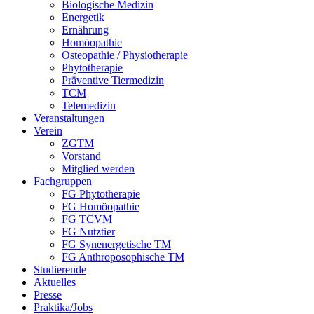
Biologische Medizin
Energetik
Ernährung
Homöopathie
Osteopathie / Physiotherapie
Phytotherapie
Präventive Tiermedizin
TCM
Telemedizin
Veranstaltungen
Verein
ZGTM
Vorstand
Mitglied werden
Fachgruppen
FG Phytotherapie
FG Homöopathie
FG TCVM
FG Nutztier
FG Synenergetische TM
FG Anthroposophische TM
Studierende
Aktuelles
Presse
Praktika/Jobs