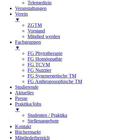
Telemedizin
Veranstaltungen
Verein
▼
ZGTM
Vorstand
Mitglied werden
Fachgruppen
▼
FG Phytotherapie
FG Homöopathie
FG TCVM
FG Nutztier
FG Synenergetische TM
FG Anthroposophische TM
Studierende
Aktuelles
Presse
Praktika/Jobs
▼
Studenten / Praktika
Stellenangebote
Kontakt
Büchermarkt
Mitgliederbereich