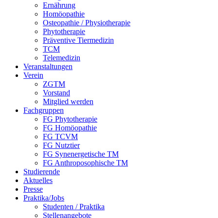
Ernährung
Homöopathie
Osteopathie / Physiotherapie
Phytotherapie
Präventive Tiermedizin
TCM
Telemedizin
Veranstaltungen
Verein
ZGTM
Vorstand
Mitglied werden
Fachgruppen
FG Phytotherapie
FG Homöopathie
FG TCVM
FG Nutztier
FG Synenergetische TM
FG Anthroposophische TM
Studierende
Aktuelles
Presse
Praktika/Jobs
Studenten / Praktika
Stellenangebote