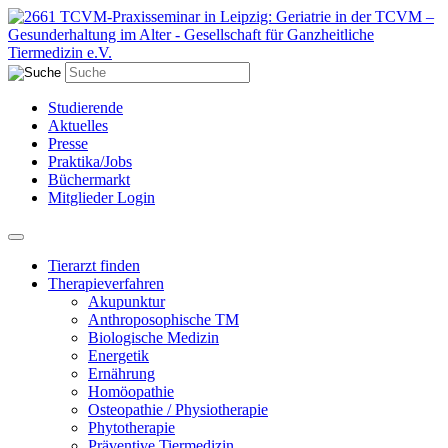
Studierende
Aktuelles
Presse
Praktika/Jobs
Büchermarkt
Mitglieder Login
Tierarzt finden
Therapieverfahren
Akupunktur
Anthroposophische TM
Biologische Medizin
Energetik
Ernährung
Homöopathie
Osteopathie / Physiotherapie
Phytotherapie
Präventive Tiermedizin