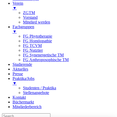
Verein
▼
ZGTM
Vorstand
Mitglied werden
Fachgruppen
▼
FG Phytotherapie
FG Homöopathie
FG TCVM
FG Nutztier
FG Synenergetische TM
FG Anthroposophische TM
Studierende
Aktuelles
Presse
Praktika/Jobs
▼
Studenten / Praktika
Stellenangebote
Kontakt
Büchermarkt
Mitgliederbereich