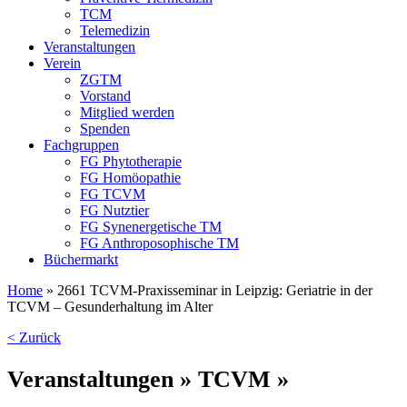
TCM
Telemedizin
Veranstaltungen
Verein
ZGTM
Vorstand
Mitglied werden
Spenden
Fachgruppen
FG Phytotherapie
FG Homöopathie
FG TCVM
FG Nutztier
FG Synenergetische TM
FG Anthroposophische TM
Büchermarkt
Home
»
2661 TCVM-Praxisseminar in Leipzig: Geriatrie in der
TCVM – Gesunderhaltung im Alter
< Zurück
Veranstaltungen » TCVM »