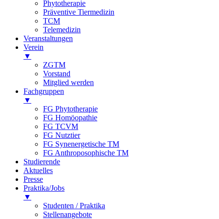
Phytotherapie
Präventive Tiermedizin
TCM
Telemedizin
Veranstaltungen
Verein
▼
ZGTM
Vorstand
Mitglied werden
Fachgruppen
▼
FG Phytotherapie
FG Homöopathie
FG TCVM
FG Nutztier
FG Synenergetische TM
FG Anthroposophische TM
Studierende
Aktuelles
Presse
Praktika/Jobs
▼
Studenten / Praktika
Stellenangebote