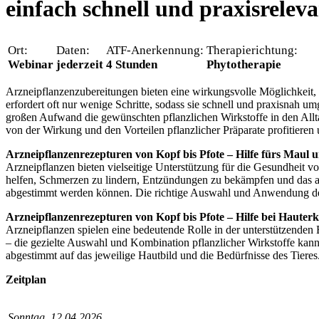
einfach schnell und praxisrelev
Ort:
Daten:
ATF-Anerkennung:
Therapierichtung:
Webinar
jederzeit
4 Stunden
Phytotherapie
Arzneipflanzenzubereitungen bieten eine wirkungsvolle Möglichkeit, d
erfordert oft nur wenige Schritte, sodass sie schnell und praxisnah um
großen Aufwand die gewünschten pflanzlichen Wirkstoffe in den Allta
von der Wirkung und den Vorteilen pflanzlicher Präparate profitieren
Arzneipflanzenrezepturen von Kopf bis Pfote – Hilfe fürs Maul 
Arzneipflanzen bieten vielseitige Unterstützung für die Gesundheit
helfen, Schmerzen zu lindern, Entzündungen zu bekämpfen und das all
abgestimmt werden können. Die richtige Auswahl und Anwendung der P
Arzneipflanzenrezepturen von Kopf bis Pfote – Hilfe bei Haute
Arzneipflanzen spielen eine bedeutende Rolle in der unterstützend
– die gezielte Auswahl und Kombination pflanzlicher Wirkstoffe kann
abgestimmt auf das jeweilige Hautbild und die Bedürfnisse des Tieres
Zeitplan
Sonntag, 12.04.2026