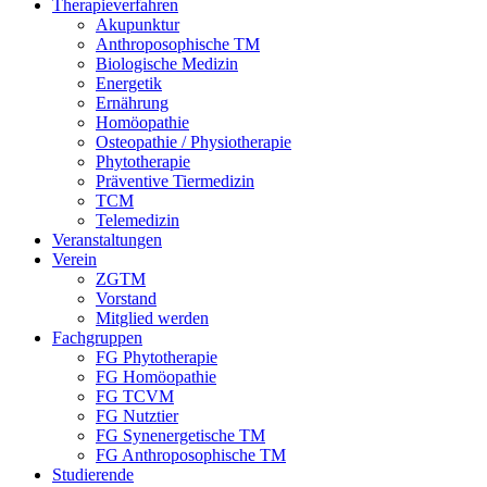
Therapieverfahren
Akupunktur
Anthroposophische TM
Biologische Medizin
Energetik
Ernährung
Homöopathie
Osteopathie / Physiotherapie
Phytotherapie
Präventive Tiermedizin
TCM
Telemedizin
Veranstaltungen
Verein
ZGTM
Vorstand
Mitglied werden
Fachgruppen
FG Phytotherapie
FG Homöopathie
FG TCVM
FG Nutztier
FG Synenergetische TM
FG Anthroposophische TM
Studierende